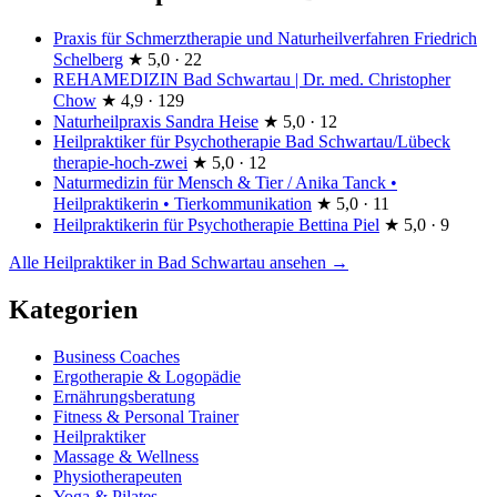
Praxis für Schmerztherapie und Naturheilverfahren Friedrich
Schelberg
★
5,0 · 22
REHAMEDIZIN Bad Schwartau | Dr. med. Christopher
Chow
★
4,9 · 129
Naturheilpraxis Sandra Heise
★
5,0 · 12
Heilpraktiker für Psychotherapie Bad Schwartau/Lübeck
therapie-hoch-zwei
★
5,0 · 12
Naturmedizin für Mensch & Tier / Anika Tanck •
Heilpraktikerin • Tierkommunikation
★
5,0 · 11
Heilpraktikerin für Psychotherapie Bettina Piel
★
5,0 · 9
Alle Heilpraktiker in Bad Schwartau ansehen →
Kategorien
Business Coaches
Ergotherapie & Logopädie
Ernährungsberatung
Fitness & Personal Trainer
Heilpraktiker
Massage & Wellness
Physiotherapeuten
Yoga & Pilates