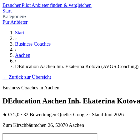
BranchenPilot
Anbieter finden & vergleichen
Start
Kategorien
Für Anbieter
Start
›
Business Coaches
›
Aachen
›
DEducation Aachen Inh. Ekaterina Kotova (AVGS-Coaching)
← Zurück zur Übersicht
Business Coaches in Aachen
DEducation Aachen Inh. Ekaterina Kotov
★
Ø 5,0
· 32 Bewertungen
Quelle: Google · Stand Juni 2026
Zum Kirschbäumchen 26, 52070 Aachen