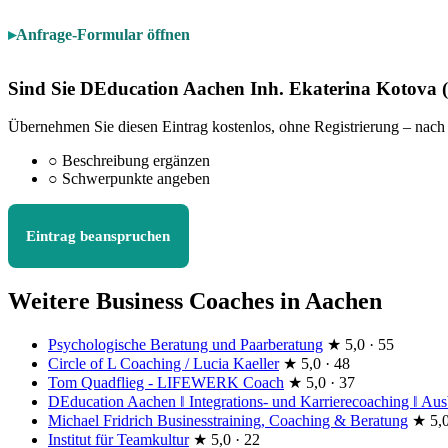
Anfrage-Formular öffnen
Sind Sie DEducation Aachen Inh. Ekaterina Kotova
Übernehmen Sie diesen Eintrag kostenlos, ohne Registrierung – nach
○
Beschreibung ergänzen
○
Schwerpunkte angeben
Eintrag beanspruchen
Weitere Business Coaches in Aachen
Psychologische Beratung und Paarberatung
★
5,0 · 55
Circle of L Coaching / Lucia Kaeller
★
5,0 · 48
Tom Quadflieg - LIFEWERK Coach
★
5,0 · 37
DEducation Aachen ‖ Integrations- und Karrierecoaching ‖ Au
Michael Fridrich Businesstraining, Coaching & Beratung
★
5,0
Institut für Teamkultur
★
5,0 · 22