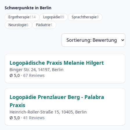
Schwerpunkte in Berlin
Ergotherapie
114
Logopädie
89
Sprachtherapie
9
Neurologie
6
Pädiatrie
1
So
Logopädische Praxis Melanie Hilgert
Binger Str. 24, 14197, Berlin
Ø 5,0
· 67 Reviews
Logopädie Prenzlauer Berg - Palabra
Praxis
Heinrich-Roller-Straße 15, 10405, Berlin
Ø 5,0
· 41 Reviews