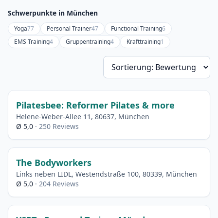
Schwerpunkte in München
Yoga
77
Personal Trainer
47
Functional Training
6
EMS Training
4
Gruppentraining
4
Krafttraining
1
So
Pilatesbee: Reformer Pilates & more
Helene-Weber-Allee 11, 80637, München
Ø 5,0
· 250 Reviews
The Bodyworkers
Links neben LIDL, Westendstraße 100, 80339, München
Ø 5,0
· 204 Reviews