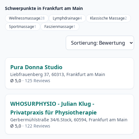
Schwerpunkte in Frankfurt am Main
Wellnessmassage
28
Lymphdrainage
4
Klassische Massage
2
Sportmassage
1
Faszienmassage
1
So
Pura Donna Studio
Liebfrauenberg 37, 60313, Frankfurt am Main
Ø 5,0
· 125 Reviews
WHOSURPHYSIO - Julian Klug -
Privatpraxis für Physiotherapie
Gerbermühlstraße 34/6.Stock, 60594, Frankfurt am Main
Ø 5,0
· 122 Reviews