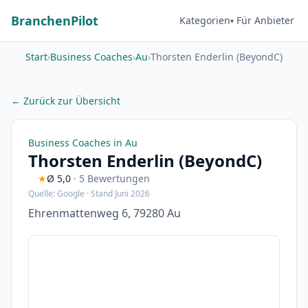
BranchenPilot
Kategorien
Für Anbieter
Start
›
Business Coaches
›
Au
›
Thorsten Enderlin (BeyondC)
← Zurück zur Übersicht
Business Coaches in Au
Thorsten Enderlin (BeyondC)
★
Ø 5,0
· 5 Bewertungen
Quelle: Google · Stand Juni 2026
Ehrenmattenweg 6, 79280 Au