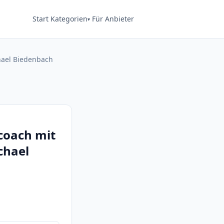
Start
Kategorien
Für Anbieter
chael Biedenbach
scoach mit
chael