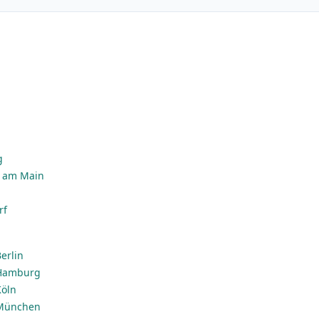
g
n
g
t am Main
rf
erlin
 Hamburg
Köln
 München