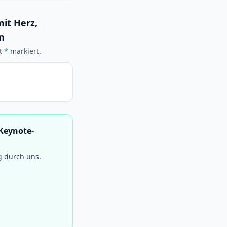
it Herz,
n
it
*
markiert.
 Keynote-
g durch uns.