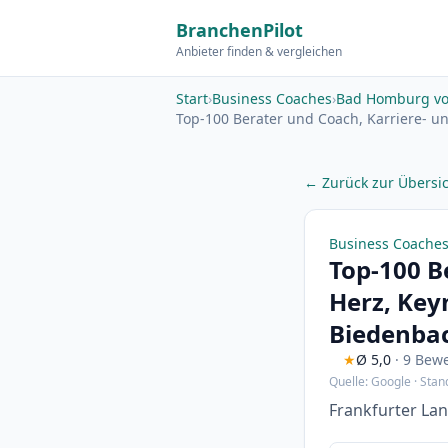
BranchenPilot
Anbieter finden & vergleichen
Start
›
Business Coaches
›
Bad Homburg vo
Top-100 Berater und Coach, Karriere- u
← Zurück zur Übersi
Business Coaches
Top-100 B
Herz, Key
Biedenba
★
Ø 5,0
· 9 Bew
Quelle: Google · Stan
Frankfurter La