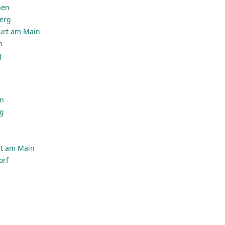
hen
erg
urt am Main
n
g
en
rg
rt am Main
orf