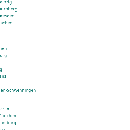
eipzig
 Nürnberg
Dresden
Aachen
chen
burg
ig
anz
ngen-Schwenningen
erlin
 München
 Hamburg
Köln