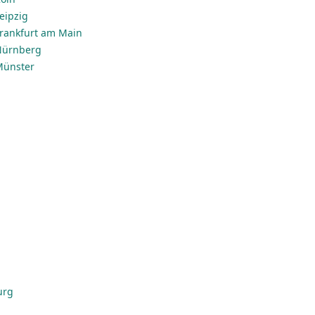
Leipzig
 Frankfurt am Main
 Nürnberg
 Münster
urg