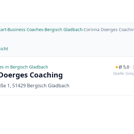
tart
›
Business Coaches
›
Bergisch Gladbach
›
Corinna Doerges Coachi
icht
es in Bergisch Gladbach
★
Ø 5,0
·
Doerges Coaching
Quelle: Goog
ße 1, 51429 Bergisch Gladbach