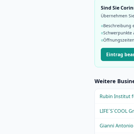
Sind Sie Cori
Übernehmen Sie 
○
Beschreibung 
○
Schwerpunkte
○
Öffnungszeiten
Eintrag be
Weitere Busin
Rubin Institut
LIFE´S´COOL 
Gianni Antoni