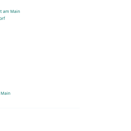
rt am Main
orf
m Main