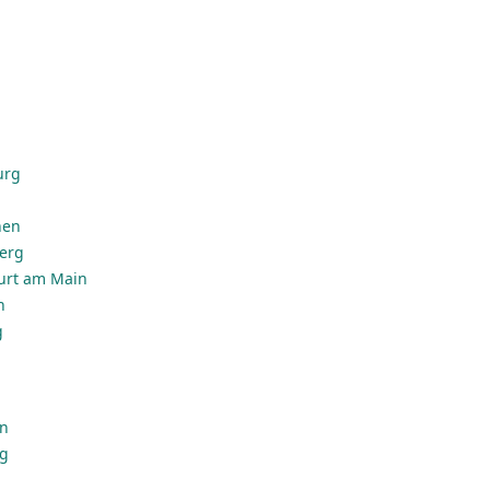
urg
hen
erg
urt am Main
n
g
en
rg