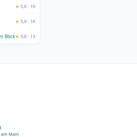
★
5,0 · 19
★
5,0 · 16
m Blick
★
5,0 · 13
g
n
g
t am Main