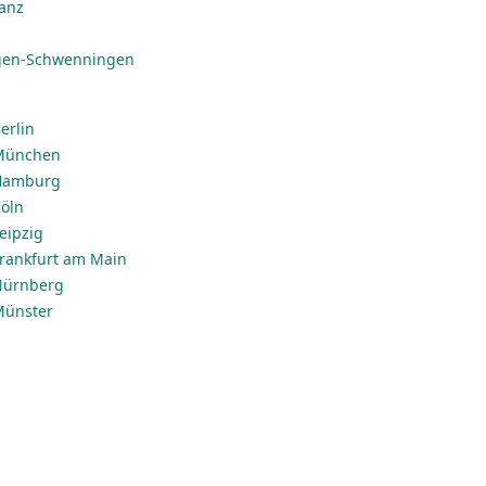
anz
ngen-Schwenningen
erlin
 München
 Hamburg
Köln
Leipzig
 Frankfurt am Main
 Nürnberg
 Münster