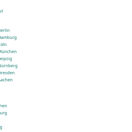
rf
erlin
 Hamburg
Köln
 München
eipzig
 Nürnberg
Dresden
Aachen
chen
burg
ig