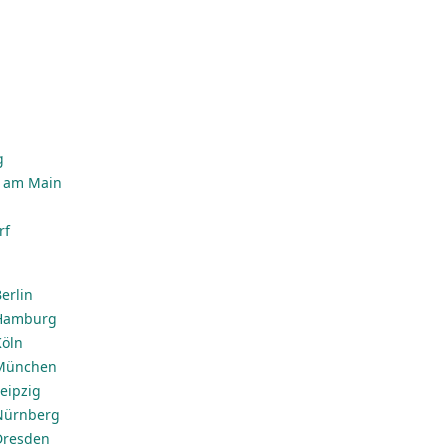
g
n
g
t am Main
rf
erlin
 Hamburg
Köln
 München
eipzig
 Nürnberg
Dresden