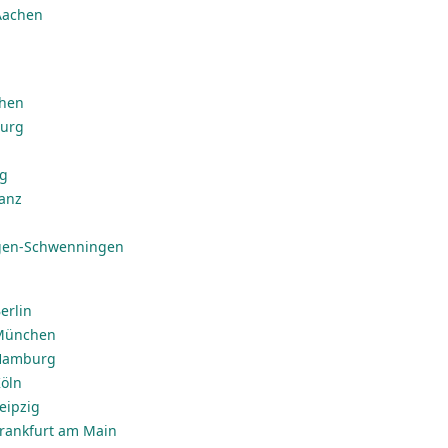
Aachen
chen
burg
ig
anz
ngen-Schwenningen
erlin
 München
 Hamburg
Köln
Leipzig
 Frankfurt am Main