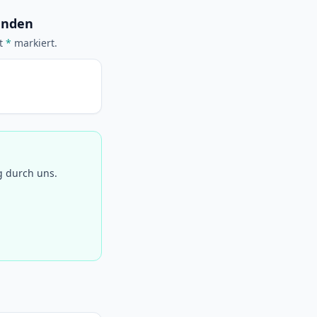
senden
it
*
markiert.
g durch uns.