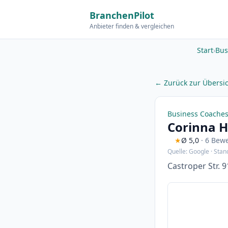
BranchenPilot
Anbieter finden & vergleichen
Start
›
Bus
← Zurück zur Übersi
Business Coache
Corinna H
★
Ø 5,0
· 6 Bew
Quelle: Google · Stan
Castroper Str.