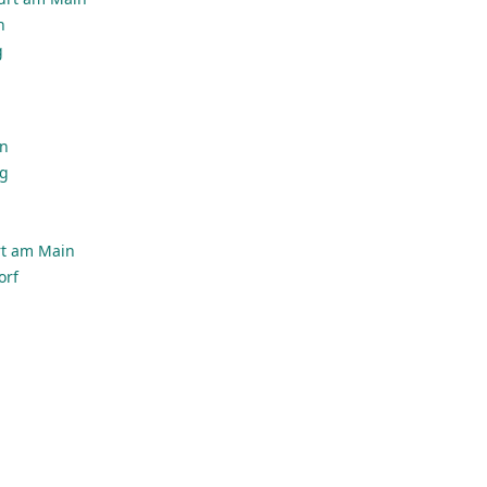
n
g
en
rg
rt am Main
orf