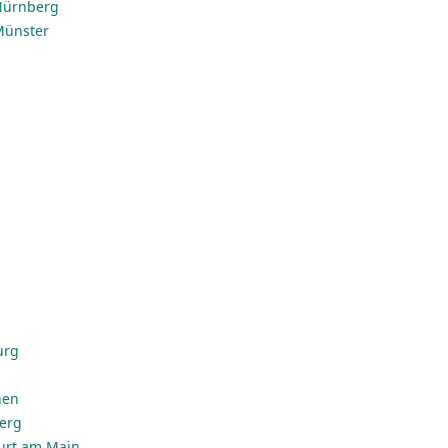
 Nürnberg
 Münster
urg
hen
erg
urt am Main