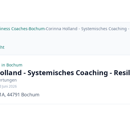
iness Coaches
›
Bochum
›
Corinna Holland - Systemisches Coaching - 
cht
s in Bochum
olland - Systemisches Coaching - Resi
ertungen
d Juni 2026
 91A, 44791 Bochum