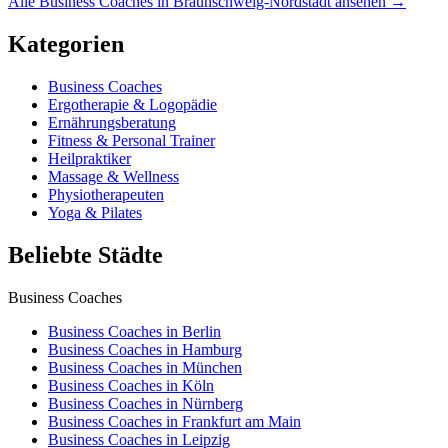
Alle Business Coaches in Braunschweig-Nordstadt ansehen →
Kategorien
Business Coaches
Ergotherapie & Logopädie
Ernährungsberatung
Fitness & Personal Trainer
Heilpraktiker
Massage & Wellness
Physiotherapeuten
Yoga & Pilates
Beliebte Städte
Business Coaches
Business Coaches in Berlin
Business Coaches in Hamburg
Business Coaches in München
Business Coaches in Köln
Business Coaches in Nürnberg
Business Coaches in Frankfurt am Main
Business Coaches in Leipzig