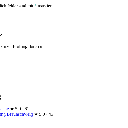
lichtfelder sind mit
*
markiert.
?
 kurzer Prüfung durch uns.
g
schke
★
5,0 · 61
ing Braunschweig
★
5,0 · 45