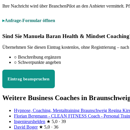
Ihre Nachricht wird über BranchenPilot an den Anbieter vermittelt. Pf
Anfrage-Formular öffnen
Sind Sie Manuela Baran Health & Mindset Coaching
Übernehmen Sie diesen Eintrag kostenlos, ohne Registrierung – nach
○
Beschreibung ergänzen
○
Schwerpunkte angeben
Eintrag beanspruchen
Weitere Business Coaches in Braunschwei
Hypnose, Coaching, Mentaltraining Braunschweig Regina Kir
Florian Bergmann - CLEAN FITNESS Coach - Personal Train
Ingenieurshelden
★
5,0 · 39
David Boger
★
5,0 · 36