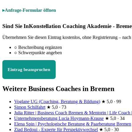
Anfrage-Formular öffnen
Sind Sie InKonstellation Coaching Akademie - Brem
Übernehmen Sie diesen Eintrag kostenlos, ohne Registrierung – nach
○
Beschreibung ergänzen
○
Schwerpunkte angeben
Eintrag beanspruchen
Weitere Business Coaches in Bremen
Voglane UG (Coaching, Beratung & Bildung)
★
5,0 · 99
Simon Schilfahrt
★
5,0 · 73
Julia Ritter | Business Coach Bremen & Mentorin | Life Coach
Unternehmensberatung Lucia Hoymann-Krause
★
5,0 · 34
Elena Spin | Psychologische Beratung & Paarberatung Bremen
Ziad Bedoui - Experte für Perspektivwechsel
★
5,0 · 30