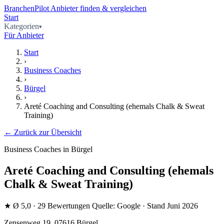
BranchenPilot
Anbieter finden & vergleichen
Start
Kategorien
Für Anbieter
Start
›
Business Coaches
›
Bürgel
›
Areté Coaching and Consulting (ehemals Chalk & Sweat
Training)
← Zurück zur Übersicht
Business Coaches in Bürgel
Areté Coaching and Consulting (ehemals
Chalk & Sweat Training)
★
Ø 5,0
· 29 Bewertungen
Quelle: Google · Stand Juni 2026
Zensenweg 19, 07616 Bürgel