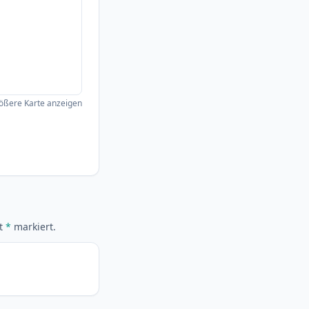
ößere Karte anzeigen
it
*
markiert.