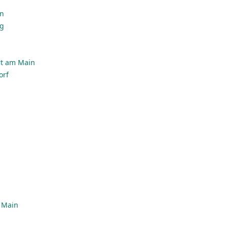
en
rg
rt am Main
orf
m Main