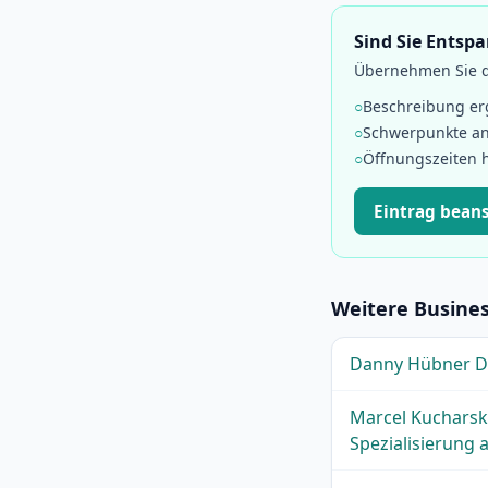
Sind Sie Entsp
Übernehmen Sie di
○
Beschreibung e
○
Schwerpunkte a
○
Öffnungszeiten 
Eintrag bean
Weitere Busines
Danny Hübner D
Marcel Kucharski
Spezialisierung 