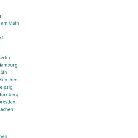
n
g
t am Main
rf
erlin
 Hamburg
Köln
 München
eipzig
 Nürnberg
Dresden
Aachen
chen