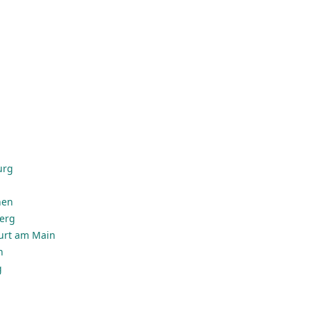
urg
hen
erg
urt am Main
n
g