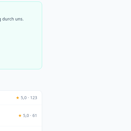
g durch uns.
★
5,0 · 123
★
5,0 · 61