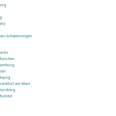
burg
ig
anz
ngen-Schwenningen
erlin
 München
 Hamburg
Köln
Leipzig
 Frankfurt am Main
 Nürnberg
 Münster