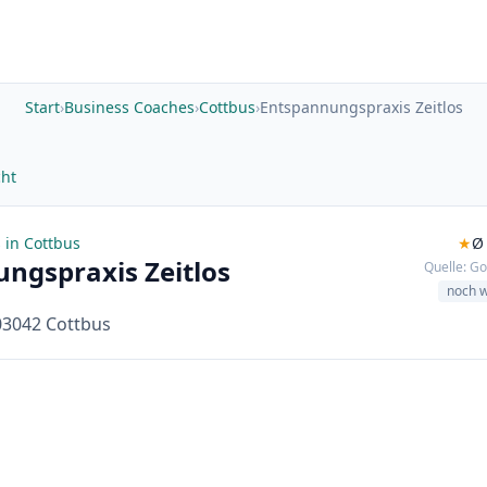
Start
›
Business Coaches
›
Cottbus
›
Entspannungspraxis Zeitlos
cht
 in Cottbus
★
Ø 
ngspraxis Zeitlos
Quelle: Go
noch 
 03042 Cottbus