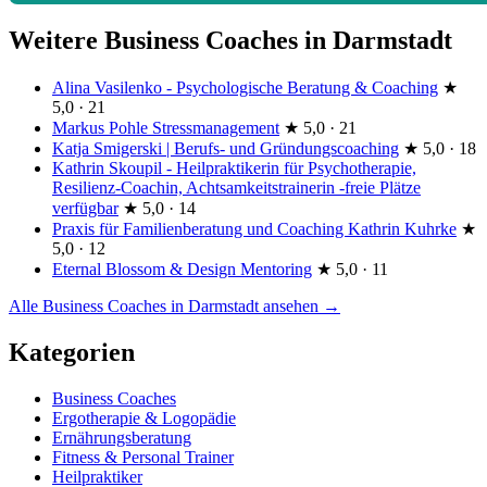
Weitere Business Coaches in Darmstadt
Alina Vasilenko - Psychologische Beratung & Coaching
★
5,0 · 21
Markus Pohle Stressmanagement
★
5,0 · 21
Katja Smigerski | Berufs- und Gründungscoaching
★
5,0 · 18
Kathrin Skoupil - Heilpraktikerin für Psychotherapie,
Resilienz-Coachin, Achtsamkeitstrainerin -freie Plätze
verfügbar
★
5,0 · 14
Praxis für Familienberatung und Coaching Kathrin Kuhrke
★
5,0 · 12
Eternal Blossom & Design Mentoring
★
5,0 · 11
Alle Business Coaches in Darmstadt ansehen →
Kategorien
Business Coaches
Ergotherapie & Logopädie
Ernährungsberatung
Fitness & Personal Trainer
Heilpraktiker