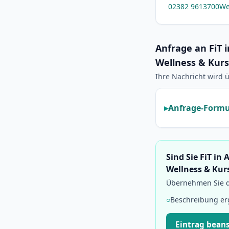
02382 9613700
We
Anfrage an FiT i
Wellness & Kur
Ihre Nachricht wird ü
Anfrage-Formu
Sind Sie FiT in
Wellness & Kur
Übernehmen Sie di
○
Beschreibung e
Eintrag bean