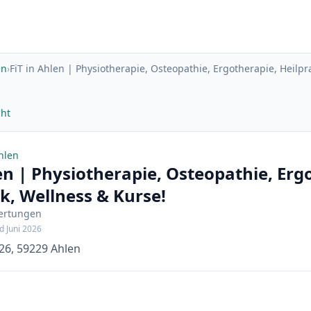
en
›
FiT in Ahlen | Physiotherapie, Osteopathie, Ergotherapie, Heilpr
cht
Ahlen
len | Physiotherapie, Osteopathie, Erg
ik, Wellness & Kurse!
wertungen
d Juni 2026
26, 59229 Ahlen