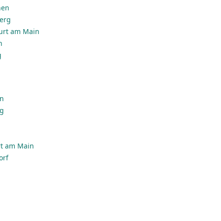
hen
erg
urt am Main
n
g
en
rg
rt am Main
orf