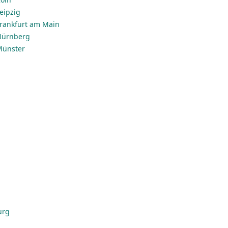
Leipzig
 Frankfurt am Main
 Nürnberg
 Münster
urg