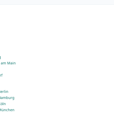
g
n
g
t am Main
rf
erlin
 Hamburg
Köln
 München