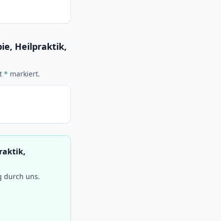
ie, Heilpraktik,
it
*
markiert.
raktik,
g durch uns.