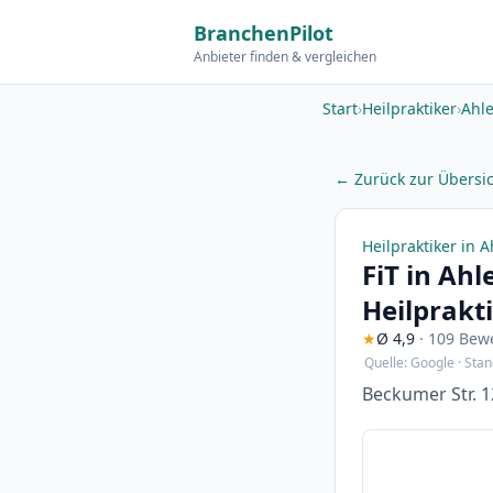
BranchenPilot
Anbieter finden & vergleichen
Start
›
Heilpraktiker
›
Ahl
← Zurück zur Übersi
Heilpraktiker in 
FiT in Ah
Heilprakt
★
Ø 4,9
· 109 Be
Quelle: Google · Stan
Beckumer Str. 1