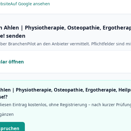
bsite
Auf Google ansehen
n Ahlen | Physiotherapie, Osteopathie, Ergotherap
se! senden
ber BranchenPilot an den Anbieter vermittelt. Pflichtfelder sind m
lar öffnen
 Ahlen | Physiotherapie, Osteopathie, Ergotherapie, Heilp
se!?
esen Eintrag kostenlos, ohne Registrierung – nach kurzer Prüfun
rgänzen
spruchen