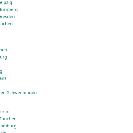
eipzig
 Nürnberg
Dresden
Aachen
chen
burg
ig
anz
ngen-Schwenningen
erlin
 München
 Hamburg
Köln