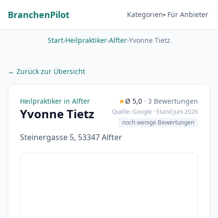
BranchenPilot
Kategorien
Für Anbieter
Start
›
Heilpraktiker
›
Alfter
›
Yvonne Tietz
← Zurück zur Übersicht
Heilpraktiker in Alfter
★
Ø 5,0
· 3 Bewertungen
Yvonne Tietz
Quelle: Google · Stand Juni 2026
noch wenige Bewertungen
Steinergasse 5, 53347 Alfter