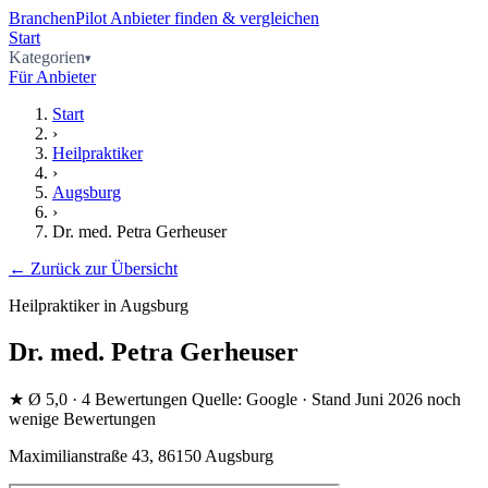
BranchenPilot
Anbieter finden & vergleichen
Start
Kategorien
Für Anbieter
Start
›
Heilpraktiker
›
Augsburg
›
Dr. med. Petra Gerheuser
← Zurück zur Übersicht
Heilpraktiker in Augsburg
Dr. med. Petra Gerheuser
★
Ø 5,0
· 4 Bewertungen
Quelle: Google · Stand Juni 2026
noch
wenige Bewertungen
Maximilianstraße 43, 86150 Augsburg