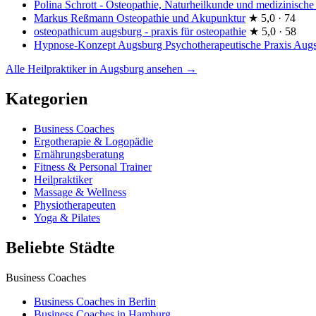
Polina Schrott - Osteopathie, Naturheilkunde und medizinische
Markus Reßmann Osteopathie und Akupunktur
★
5,0 · 74
osteopathicum augsburg - praxis für osteopathie
★
5,0 · 58
Hypnose-Konzept Augsburg Psychotherapeutische Praxis Augs
Alle Heilpraktiker in Augsburg ansehen →
Kategorien
Business Coaches
Ergotherapie & Logopädie
Ernährungsberatung
Fitness & Personal Trainer
Heilpraktiker
Massage & Wellness
Physiotherapeuten
Yoga & Pilates
Beliebte Städte
Business Coaches
Business Coaches in Berlin
Business Coaches in Hamburg