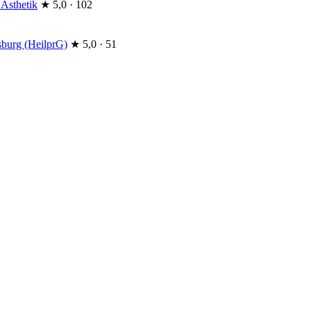
 Ästhetik
★
5,0 · 102
burg (HeilprG)
★
5,0 · 51