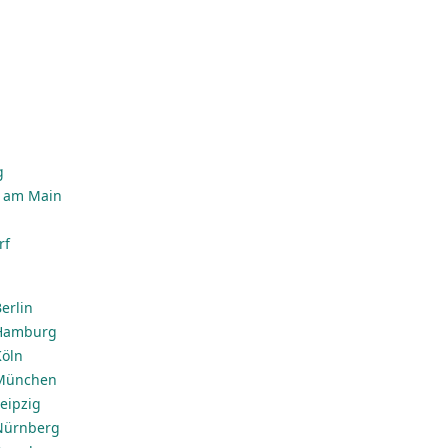
g
n
g
t am Main
rf
erlin
 Hamburg
Köln
 München
eipzig
 Nürnberg