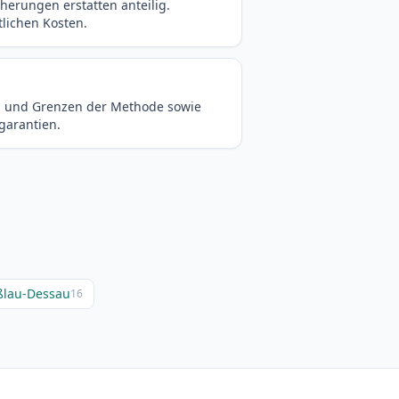
herungen erstatten anteilig.
tlichen Kosten.
ung und Grenzen der Methode sowie
garantien.
oßlau-Dessau
16