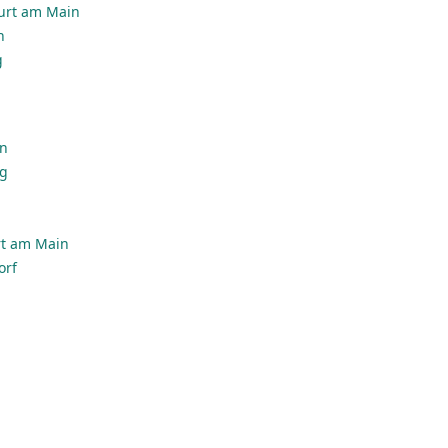
urt am Main
n
g
en
rg
rt am Main
orf