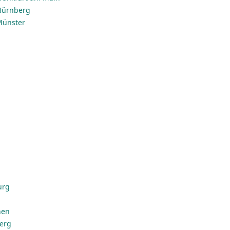
 Nürnberg
 Münster
urg
hen
erg