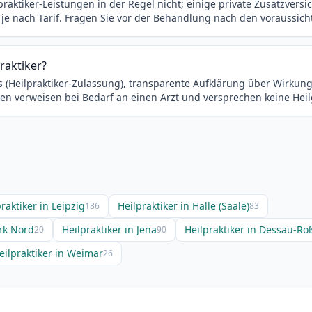
ktiker-Leistungen in der Regel nicht; einige private Zusatzversic
 je nach Tarif. Fragen Sie vor der Behandlung nach den voraussich
raktiker?
nis (Heilpraktiker-Zulassung), transparente Aufklärung über Wirk
xen verweisen bei Bedarf an einen Arzt und versprechen keine Heil
raktiker in Leipzig
Heilpraktiker in Halle (Saale)
186
83
irk Nord
Heilpraktiker in Jena
Heilpraktiker in Dessau-R
20
90
eilpraktiker in Weimar
26