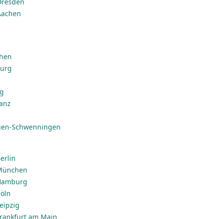
Dresden
Aachen
chen
burg
ig
anz
ngen-Schwenningen
erlin
 München
 Hamburg
Köln
Leipzig
 Frankfurt am Main