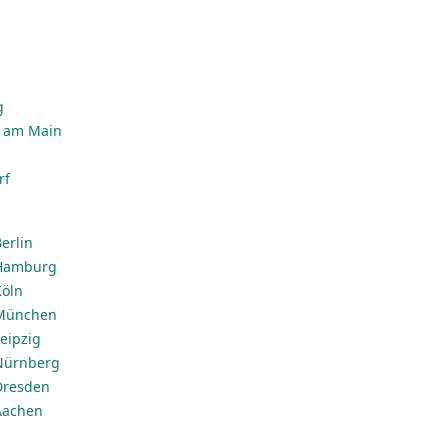
g
n
g
t am Main
rf
erlin
 Hamburg
Köln
 München
eipzig
 Nürnberg
Dresden
Aachen