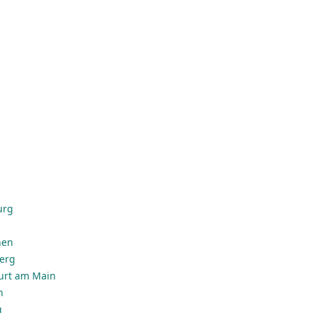
urg
hen
erg
urt am Main
n
g