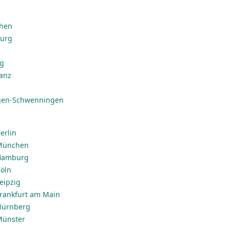
chen
burg
ig
anz
ngen-Schwenningen
erlin
 München
 Hamburg
Köln
Leipzig
 Frankfurt am Main
 Nürnberg
 Münster