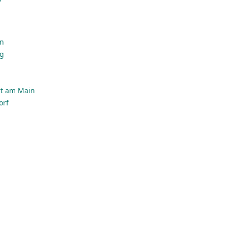
en
rg
rt am Main
orf