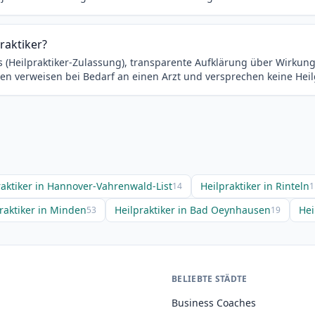
raktiker?
nis (Heilpraktiker-Zulassung), transparente Aufklärung über Wirk
xen verweisen bei Bedarf an einen Arzt und versprechen keine Heil
raktiker in Hannover-Vahrenwald-List
Heilpraktiker in Rinteln
14
1
raktiker in Minden
Heilpraktiker in Bad Oeynhausen
Hei
53
19
BELIEBTE STÄDTE
Business Coaches