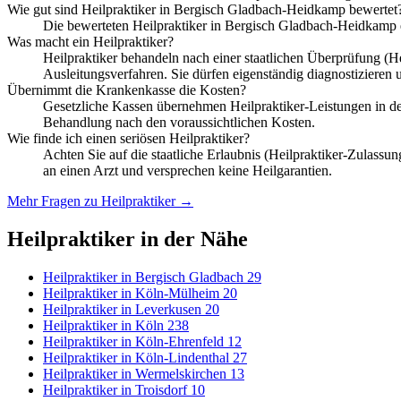
Wie gut sind Heilpraktiker in Bergisch Gladbach-Heidkamp bewertet
Die bewerteten Heilpraktiker in Bergisch Gladbach-Heidkamp 
Was macht ein Heilpraktiker?
Heilpraktiker behandeln nach einer staatlichen Überprüfung 
Ausleitungsverfahren. Sie dürfen eigenständig diagnostizieren u
Übernimmt die Krankenkasse die Kosten?
Gesetzliche Kassen übernehmen Heilpraktiker-Leistungen in der R
Behandlung nach den voraussichtlichen Kosten.
Wie finde ich einen seriösen Heilpraktiker?
Achten Sie auf die staatliche Erlaubnis (Heilpraktiker-Zulass
an einen Arzt und versprechen keine Heilgarantien.
Mehr Fragen zu Heilpraktiker →
Heilpraktiker in der Nähe
Heilpraktiker in Bergisch Gladbach
29
Heilpraktiker in Köln-Mülheim
20
Heilpraktiker in Leverkusen
20
Heilpraktiker in Köln
238
Heilpraktiker in Köln-Ehrenfeld
12
Heilpraktiker in Köln-Lindenthal
27
Heilpraktiker in Wermelskirchen
13
Heilpraktiker in Troisdorf
10