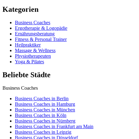
Kategorien
Business Coaches
Ergotherapie & Logopädie
Ernährungsberatung
Fitness & Personal Trainer
Heilpraktiker
Massage & Wellness
Physiotherapeuten
Yoga & Pilates
Beliebte Städte
Business Coaches
Business Coaches in Berlin
Business Coaches in Hamburg
Business Coaches in München
Business Coaches in Köln
Business Coaches in Nürnberg
Business Coaches in Frankfurt am Main
Business Coaches in Leipzig
Business Coaches in Düsseldorf