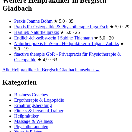
Weitere Heilpraktiker in Bergisch
Gladbach
Praxis Joanne Böhm
★
5,0 · 35
Praxis für Osteopathie & Physiotherapie Inga Esch
★
5,0 · 29
Hartlieb Naturheilpraxis
★
5,0 · 25
Endlich-ich-selbst-sein I Sabine Thiemann
★
5,0 · 20
Naturheilpraxis IchSein - Heilpraktikerin Tatjana Zubiks
★
5,0 · 19
fitactive therapie GbR - Privatpraxis für Physiotherapie &
Osteopathie
★
4,9 · 63
Alle Heilpraktiker in Bergisch Gladbach ansehen →
Kategorien
Business Coaches
Ergotherapie & Logopädie
Ernährungsberatung
Fitness & Personal Trainer
Heilpraktiker
Massage & Wellness
Physiotherapeuten
Yoga & Pilates