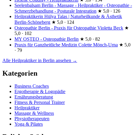
Seelenbalsam Berlin - Massage - Heilpraktiker - Osteopathie -
Schmerzbehandlung - Posturale Integration
★
5,0 · 126
Heilpraktikerin Hülya Talas | Naturheilkunde & Ästhetik
Berlin-Schöneberg
★
5,0 · 124
Osteopathie Berlin - Praxis für Osteopathie Violetta Beck
★
5,0 · 102
MY OSTEO - Osteopathie Berlin
★
5,0 · 82
Praxis für Ganzheitliche Medizin Colette Mönch-Urna
★
5,0
· 79
Alle Heilpraktiker in Berlin ansehen →
Kategorien
Business Coaches
Ergotherapie & Logopädie
Ernährungsberatung
Fitness & Personal Trainer
Heilpraktiker
Massage & Wellness
Physiotherapeuten
Yoga & Pilates