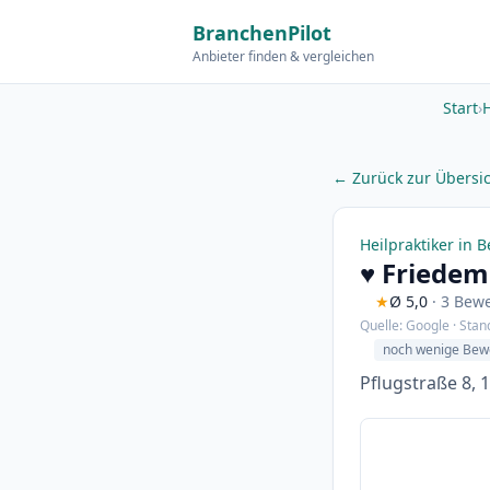
BranchenPilot
Anbieter finden & vergleichen
Start
›
H
← Zurück zur Übersi
Heilpraktiker in B
♥️ Friede
★
Ø 5,0
· 3 Bew
Quelle: Google · Stan
noch wenige Bew
Pflugstraße 8, 