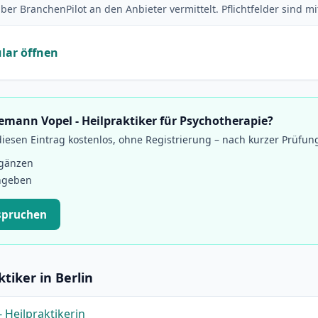
ber BranchenPilot an den Anbieter vermittelt. Pflichtfelder sind m
lar öffnen
edemann Vopel - Heilpraktiker für Psychotherapie?
esen Eintrag kostenlos, ohne Registrierung – nach kurzer Prüfun
rgänzen
ngeben
spruchen
tiker in Berlin
 Heilpraktikerin