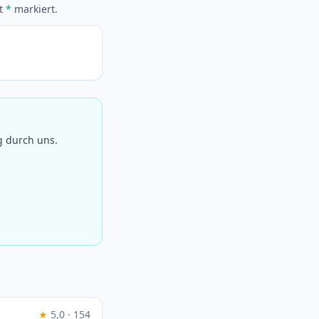
it
*
markiert.
g durch uns.
★
5,0 · 154