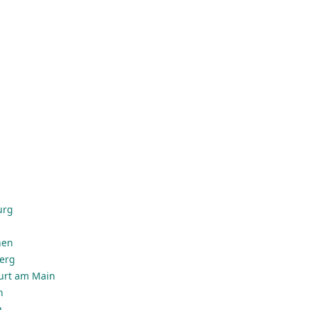
urg
hen
erg
urt am Main
n
g