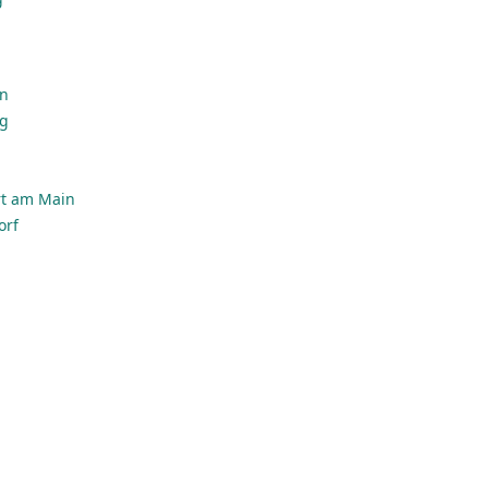
en
rg
rt am Main
orf