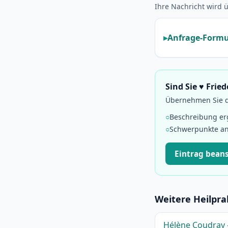
Ihre Nachricht wird ü
Anfrage-Formu
Sind Sie ♥️ Fri
Übernehmen Sie di
○
Beschreibung e
○
Schwerpunkte a
Eintrag bean
Weitere Heilprak
Hélène Coudray -