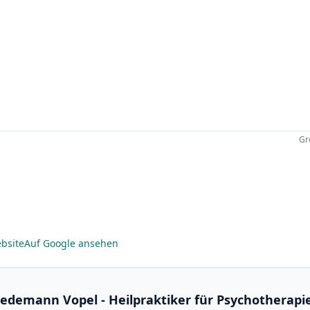
Gr
bsite
Auf Google ansehen
riedemann Vopel - Heilpraktiker für Psychotherap