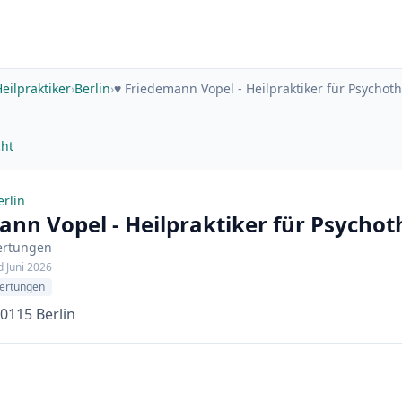
eilpraktiker
›
Berlin
›
♥️ Friedemann Vopel - Heilpraktiker für Psychot
cht
erlin
mann Vopel - Heilpraktiker für Psychot
ertungen
d Juni 2026
ertungen
10115 Berlin