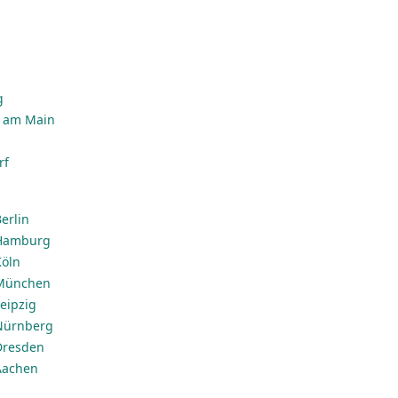
g
n
g
t am Main
rf
erlin
 Hamburg
Köln
 München
eipzig
 Nürnberg
Dresden
Aachen