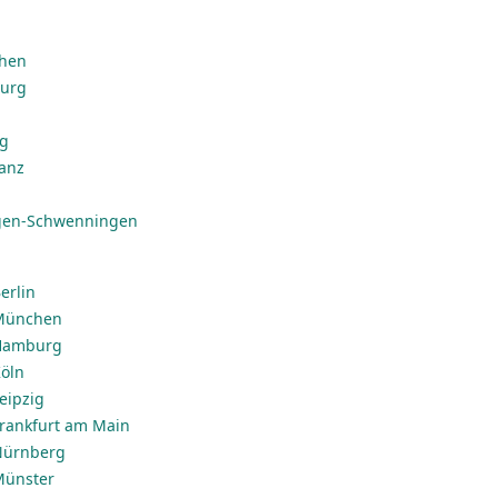
chen
burg
ig
anz
ngen-Schwenningen
erlin
 München
 Hamburg
Köln
Leipzig
 Frankfurt am Main
 Nürnberg
 Münster