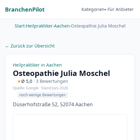
BranchenPilot
Kategorien
Für Anbieter
Start
›
Heilpraktiker
›
Aachen
›
Osteopathie Julia Moschel
← Zurück zur Übersicht
Heilpraktiker in Aachen
Osteopathie Julia Moschel
★
Ø 5,0
· 3 Bewertungen
Quelle: Google · Stand Juni 2026
noch wenige Bewertungen
Düserhofstraße 52, 52074 Aachen