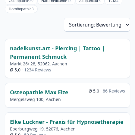
Osteopathie
29
Naturheilkunde
13
Akupunktur
6
TCM
4
Homöopathie
3
So
nadelkunst.art - Piercing | Tattoo |
Permanent Schmuck
Markt 26/ 28, 52062, Aachen
Ø 5,0
· 1234 Reviews
Ø 5,0
· 86 Reviews
Osteopathie Max Elze
Mergelsweg 100, Aachen
Elke Luckner - Praxis für Hypnosetherapie
Eberburgweg 19, 52076, Aachen
Ø 5,0
· 50 Reviews