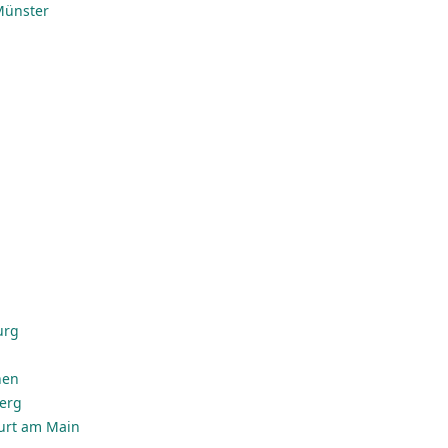
 Münster
urg
hen
erg
urt am Main