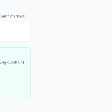
d mit
*
markiert.
fung durch uns.