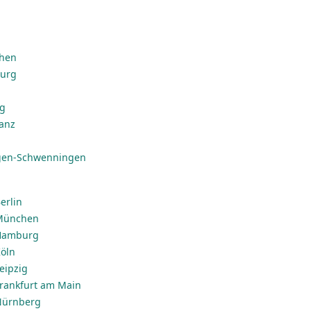
chen
burg
ig
anz
ngen-Schwenningen
erlin
 München
 Hamburg
Köln
Leipzig
 Frankfurt am Main
 Nürnberg