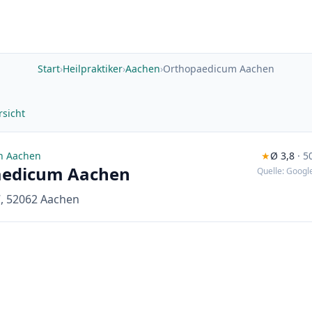
Start
›
Heilpraktiker
›
Aachen
›
Orthopaedicum Aachen
sicht
in Aachen
★
Ø 3,8
· 
aedicum Aachen
Quelle: Google
7, 52062 Aachen