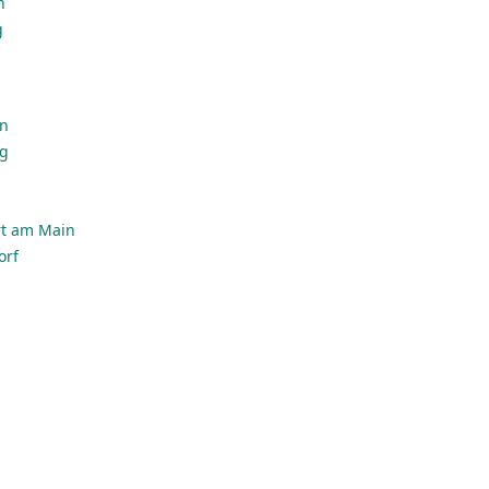
n
g
en
rg
rt am Main
orf