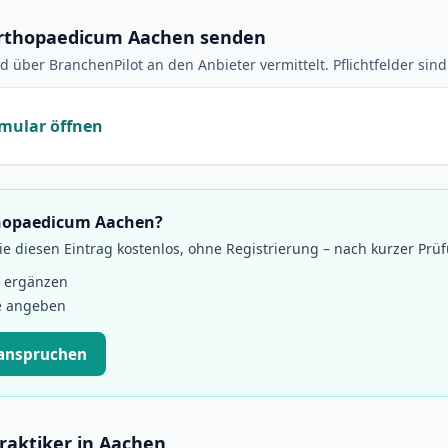
rthopaedicum Aachen senden
d über BranchenPilot an den Anbieter vermittelt. Pflichtfelder sin
mular öffnen
thopaedicum Aachen?
 diesen Eintrag kostenlos, ohne Registrierung – nach kurzer Prü
 ergänzen
e angeben
eanspruchen
raktiker in Aachen