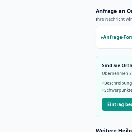
Anfrage an O
Ihre Nachricht wir
Anfrage-For
Sind Sie Or
Übernehmen Sie
○
Beschreibung
○
Schwerpunkt
Eintrag b
Weitere Heilp