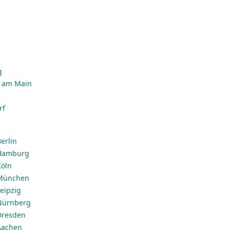
g
n
g
t am Main
rf
erlin
 Hamburg
Köln
 München
eipzig
 Nürnberg
Dresden
Aachen