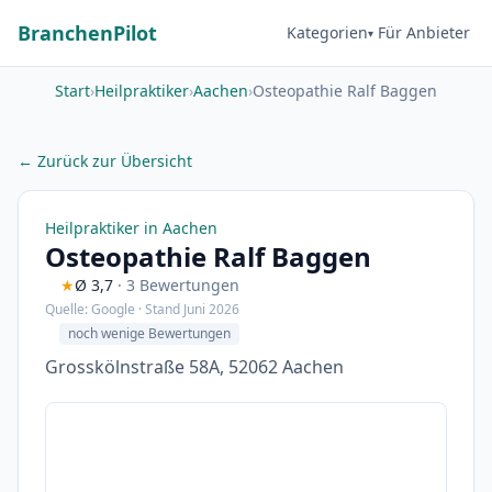
BranchenPilot
Kategorien
Für Anbieter
Start
›
Heilpraktiker
›
Aachen
›
Osteopathie Ralf Baggen
← Zurück zur Übersicht
Heilpraktiker in Aachen
Osteopathie Ralf Baggen
★
Ø 3,7
· 3 Bewertungen
Quelle: Google · Stand Juni 2026
noch wenige Bewertungen
Grosskölnstraße 58A, 52062 Aachen