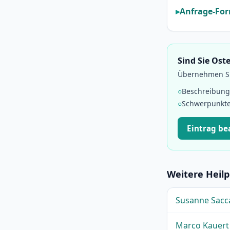
Anfrage-For
Sind Sie Ost
Übernehmen Sie
○
Beschreibung
○
Schwerpunkt
Eintrag b
Weitere Heilp
Susanne Sacca
Marco Kauert 