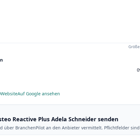
Größer
en
0
0
Website
Auf Google ansehen
steo Reactive Plus Adela Schneider senden
d über BranchenPilot an den Anbieter vermittelt. Pflichtfelder sin