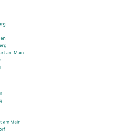
urg
hen
erg
urt am Main
n
g
en
rg
rt am Main
orf