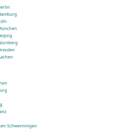
erlin
 Hamburg
Köln
 München
eipzig
 Nürnberg
Dresden
Aachen
chen
burg
ig
anz
ngen-Schwenningen