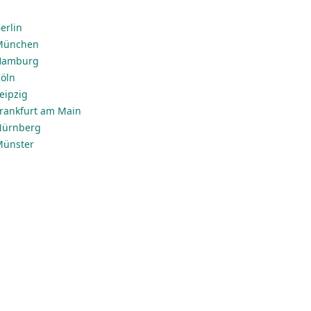
erlin
 München
 Hamburg
Köln
Leipzig
 Frankfurt am Main
 Nürnberg
 Münster