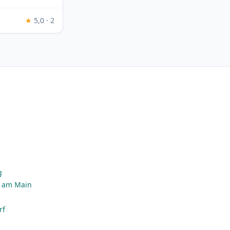
★
5,0 · 2
g
n
g
t am Main
rf