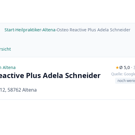
Start
›
Heilpraktiker
›
Altena
›
Osteo Reactive Plus Adela Schneider
sicht
n Altena
★
Ø 5,0
·
eactive Plus Adela Schneider
Quelle: Google
noch weni
 12, 58762 Altena