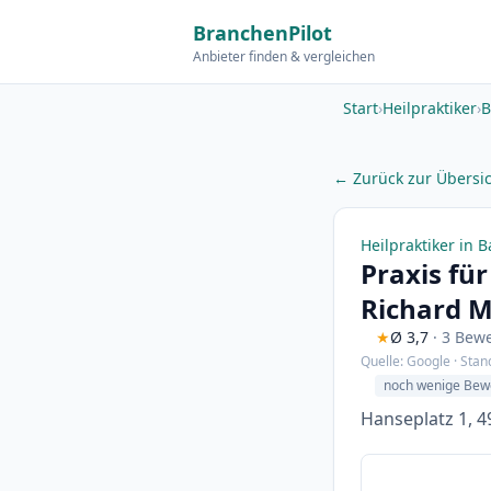
BranchenPilot
Anbieter finden & vergleichen
Start
›
Heilpraktiker
›
B
← Zurück zur Übersi
Heilpraktiker in 
Praxis für
Richard M
★
Ø 3,7
· 3 Bew
Quelle: Google · Stan
noch wenige Bew
Hanseplatz 1, 4