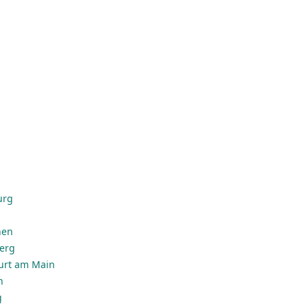
urg
hen
erg
urt am Main
n
g