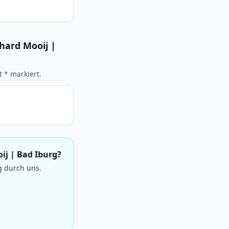
chard Mooij |
it
*
markiert.
oij | Bad Iburg?
g durch uns.