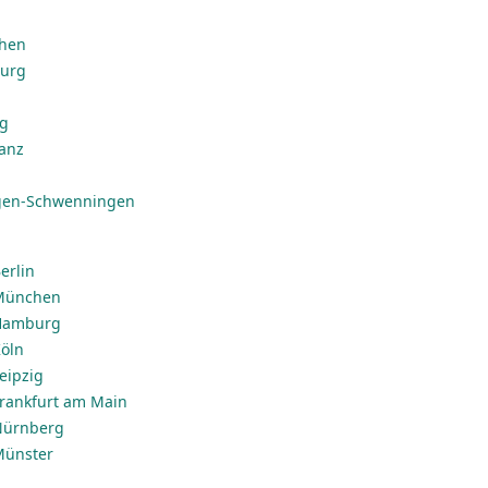
chen
burg
ig
anz
ngen-Schwenningen
erlin
 München
 Hamburg
Köln
Leipzig
 Frankfurt am Main
 Nürnberg
 Münster