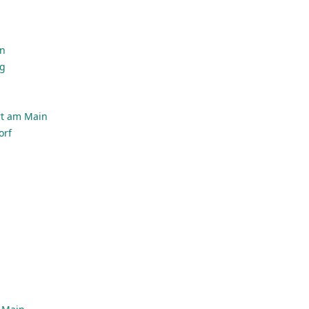
en
rg
rt am Main
orf