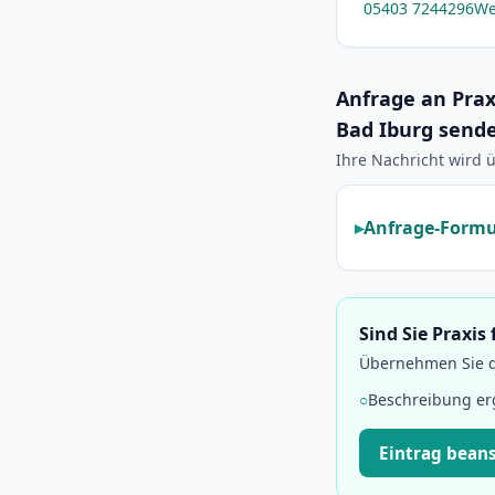
05403 7244296
We
Anfrage an Praxi
Bad Iburg send
Ihre Nachricht wird ü
Anfrage-Formu
Sind Sie Praxis
Übernehmen Sie di
○
Beschreibung e
Eintrag bean