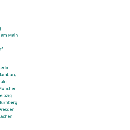
g
n
g
t am Main
rf
erlin
 Hamburg
Köln
 München
eipzig
 Nürnberg
Dresden
Aachen